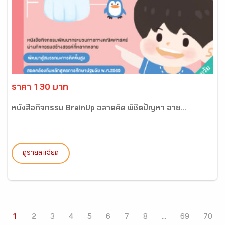
ราคา 130 บาท
หนังสือกิจกรรม BrainUp ฉลาดคิด พิชิตปัญหา อาย...
ดูรายละเอียด
1
2
3
4
5
6
7
8
...
69
70