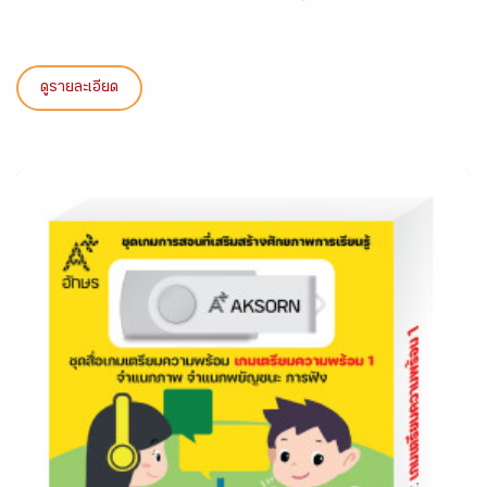
ดูรายละเอียด