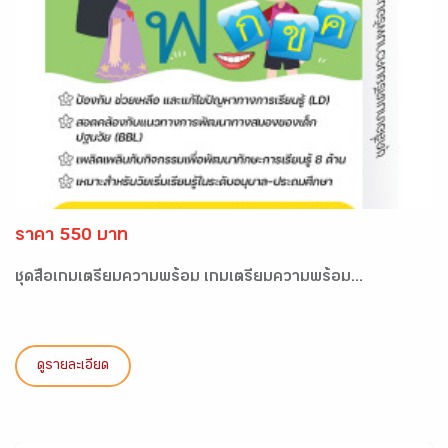
ราคา 550 บาท
ชุดสื่อเกมเตรียมความพร้อม เกมเตรียมความพร้อม...
ดูรายละเอียด