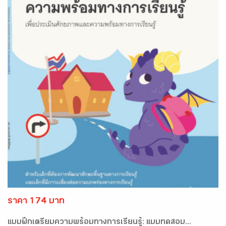
ราคา 174 บาท
แบบฝึกเตรียมความพร้อมทางการเรียนรู้: แบบทดสอบ...