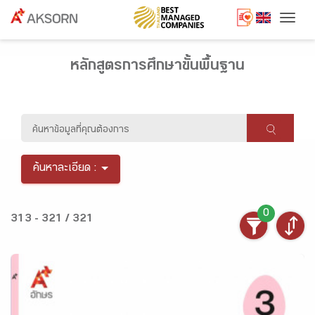
Togg
หลักสูตรการศึกษาขั้นพื้นฐาน
ค้นหาละเอียด :
0
313 - 321 / 321