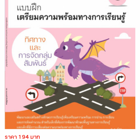
ราคา 194 บาท