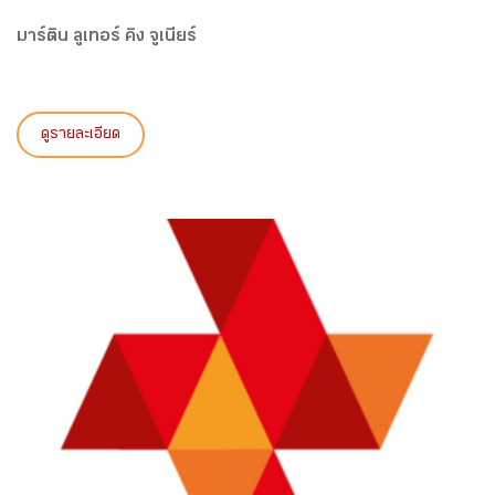
มาร์ติน ลูเทอร์ คิง จูเนียร์
ดูรายละเอียด