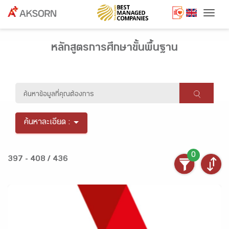
Togg
หลักสูตรการศึกษาขั้นพื้นฐาน
ค้นหาละเอียด :
0
397 - 408 / 436