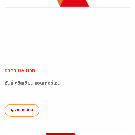
ราคา 95 บาท
ฮันส์ คริสเตียน แอนเดอร์เซน
ดูรายละเอียด