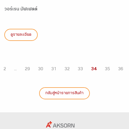
วอร์เรน บัฟเฟตต์
ดูรายละเอียด
2
...
29
30
31
32
33
34
35
36
กลับสู่หน้ารายการสินค้า