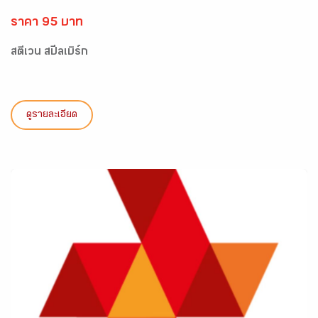
ราคา 95 บาท
สตีเวน สปีลเบิร์ก
ดูรายละเอียด