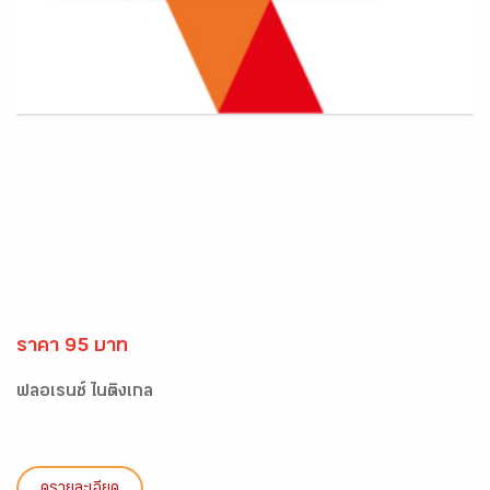
ราคา 95 บาท
ฟลอเรนซ์ ไนติงเกล