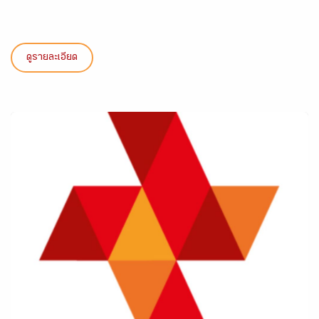
ดูรายละเอียด