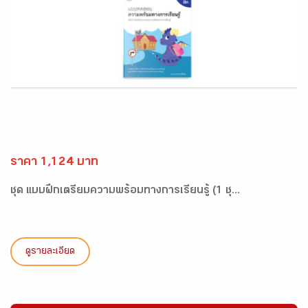
ราคา 1,124 บาท
ชุด แบบฝึกเตรียมความพร้อมทางการเรียนรู้ (1 ชุ...
ดูรายละเอียด