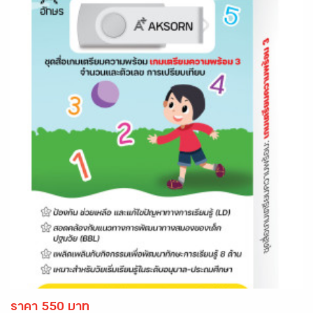
ราคา 550 บาท