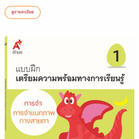
ดูรายละเอียด