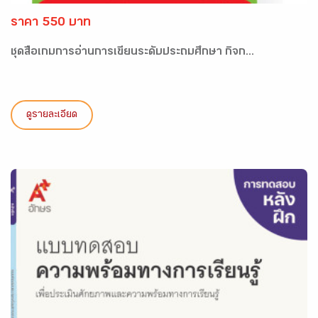
ราคา 550 บาท
ชุดสื่อเกมการอ่านการเขียนระดับประถมศึกษา กิจก...
ดูรายละเอียด