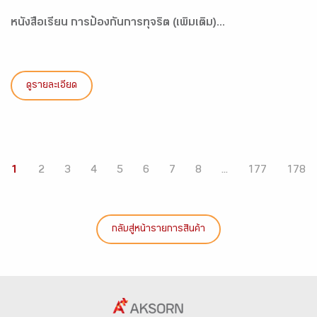
หนังสือเรียน การป้องกันการทุจริต (เพิ่มเติม)...
ดูรายละเอียด
1
2
3
4
5
6
7
8
...
177
178
กลับสู่หน้ารายการสินค้า