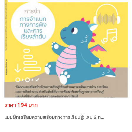
ราคา 194 บาท
แบบฝึกเตรียมความพร้อมทางการเรียนรู้: เล่ม 2 ก...