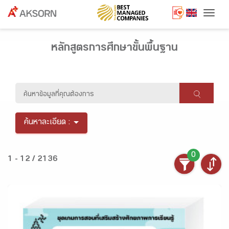
Togg
หลักสูตรการศึกษาขั้นพื้นฐาน
ค้นหาละเอียด :
0
1 - 12 / 2136