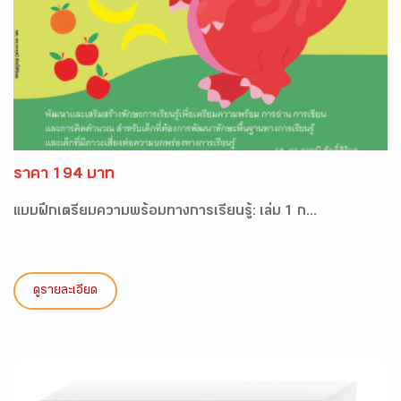
ราคา 194 บาท
แบบฝึกเตรียมความพร้อมทางการเรียนรู้: เล่ม 1 ก...
ดูรายละเอียด