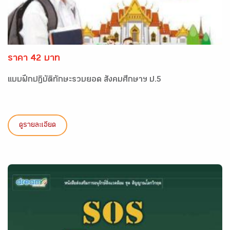
ราคา 42 บาท
แบบฝึกปฏิบัติทักษะรวบยอด สังคมศึกษาฯ ป.5
ดูรายละเอียด