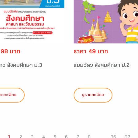
 98 บาท
ราคา 49 บาท
กฯ สังคมศึกษา ม.3
แบบวัดฯ สังคมศึกษา ป.2
ายละเอียด
ดูรายละเอียด
1
2
3
4
5
6
7
8
...
36
37