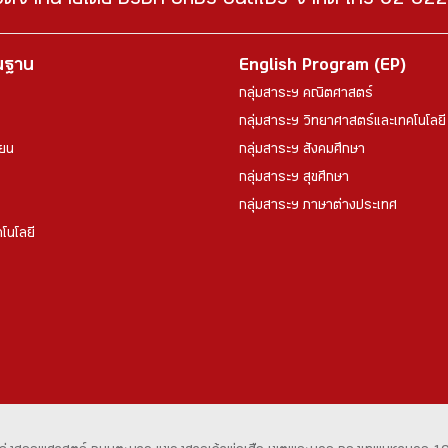
จัดจำหน่ายโดย บริษัท อักษร อินสไปร์ จำกัด โทร 02-6
้นฐาน
English Program (EP)
กลุ่มสาระฯ คณิตศาสตร์
กลุ่มสาระฯ วิทยาศาสตร์และเทคโนโลยี
ียน
กลุ่มสาระฯ สังคมศึกษา
กลุ่มสาระฯ สุขศึกษา
กลุ่มสาระฯ ภาษาต่างประเทศ
โนโลยี