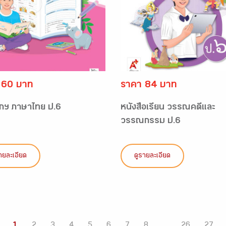
 60 บาท
ราคา 84 บาท
กฯ ภาษาไทย ป.6
หนังสือเรียน วรรณคดีและ
วรรณกรรม ป.6
ายละเอียด
ดูรายละเอียด
1
2
3
4
5
6
7
8
...
26
27