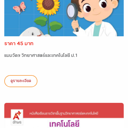
ราคา 45 บาท
แบบวัดฯ วิทยาศาสตร์และเทคโนโลยี ป.1
ดูรายละเอียด