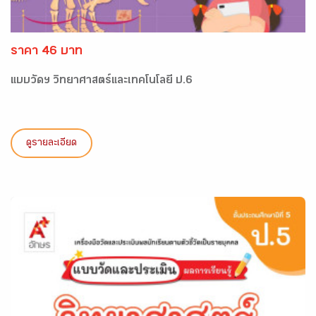
ราคา 46 บาท
แบบวัดฯ วิทยาศาสตร์และเทคโนโลยี ป.6
ดูรายละเอียด