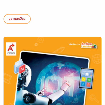
ดูรายละเอียด