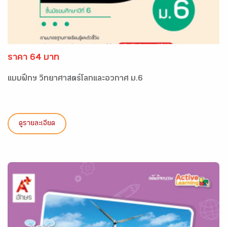
ราคา 64 บาท
แบบฝึกฯ วิทยาศาสตร์โลกและอวกาศ ม.6
ดูรายละเอียด