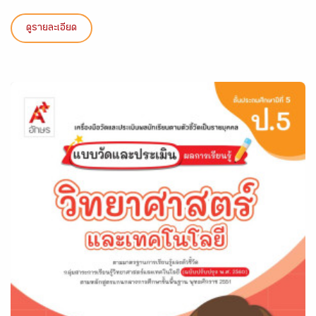
ดูรายละเอียด