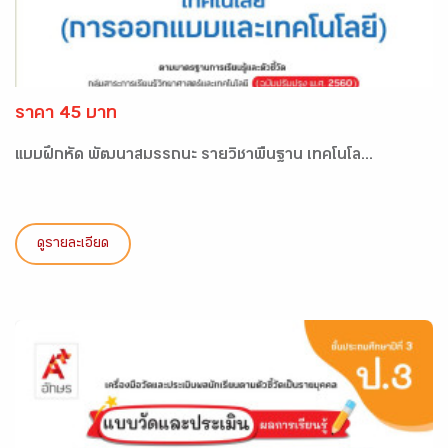
ราคา 45 บาท
แบบฝึกหัด พัฒนาสมรรถนะ รายวิชาพื้นฐาน เทคโนโล...
ดูรายละเอียด