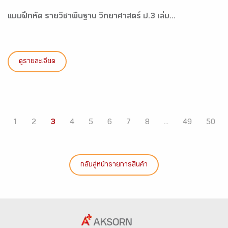
แบบฝึกหัด รายวิชาพื้นฐาน วิทยาศาสตร์ ป.3 เล่ม...
ดูรายละเอียด
1
2
3
4
5
6
7
8
...
49
50
กลับสู่หน้ารายการสินค้า