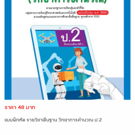
ราคา 48 บาท
แบบฝึกหัด รายวิชาพื้นฐาน วิทยาการคำนวณ ป.2