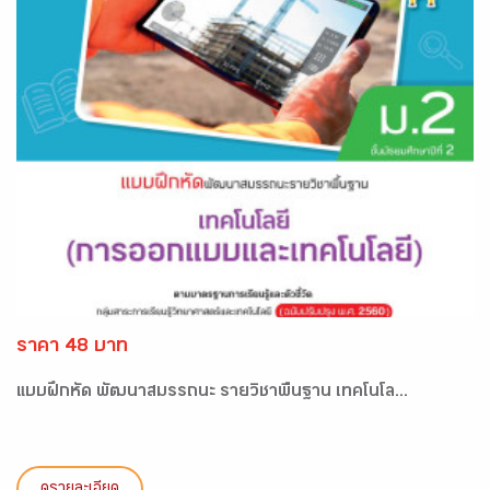
ราคา 48 บาท
แบบฝึกหัด พัฒนาสมรรถนะ รายวิชาพื้นฐาน เทคโนโล...