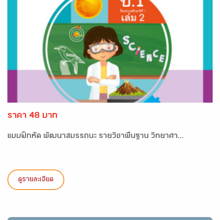
ราคา 48 บาท
แบบฝึกหัด พัฒนาสมรรถนะ รายวิชาพื้นฐาน วิทยาศา...
ดูรายละเอียด