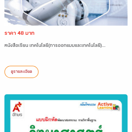
ราคา 48 บาท
หนังสือเรียน เทคโนโลยี(การออกแบบและเทคโนโลยี)...
ดูรายละเอียด