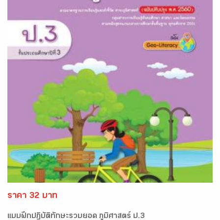
ราคา 32 บาท
แบบฝึกปฏิบัติทักษะรวบยอด ภูมิศาสตร์ ป.3