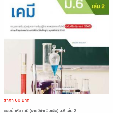
ราคา 60 บาท
แบบฝึกหัด เคมี (รายวิชาเพิ่มเติม) ม.6 เล่ม 2