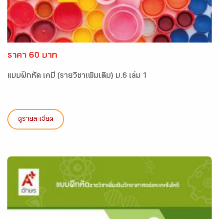
ราคา 60 บาท
แบบฝึกหัด เคมี (รายวิชาเพิ่มเติม) ม.6 เล่ม 1
ดูรายละเอียด