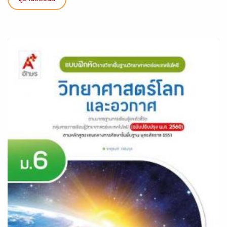
ดูรายละเอียด