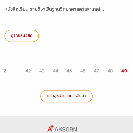
หนังสือเรียน รายวิชาพื้นฐานวิทยาศาสตร์และเทคโ...
ดูรายละเอียด
2
...
42
43
44
45
46
47
48
49
กลับสู่หน้ารายการสินค้า