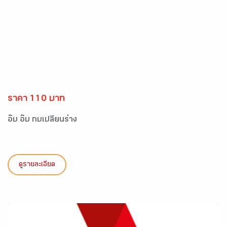
ราคา 110 บาท
อ๊บ อ๊บ กบเปลี่ยนร่าง
ดูรายละเอียด