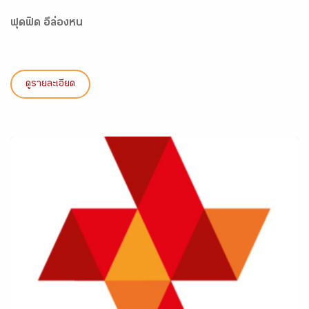
ฟุดฟิด อึล่องหน
ดูรายละเอียด