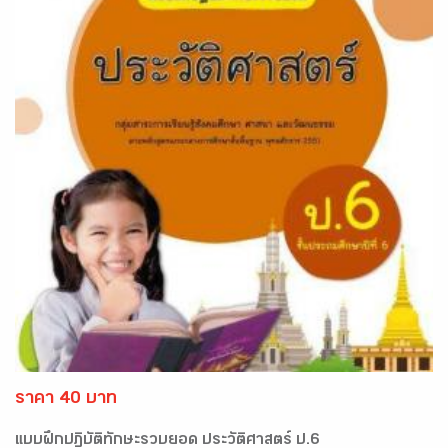
ราคา 40 บาท
แบบฝึกปฏิบัติทักษะรวบยอด ประวัติศาสตร์ ป.6