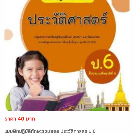
ราคา 40 บาท
แบบฝึกปฏิบัติทักษะรวบยอด ประวัติศาสตร์ ป.6