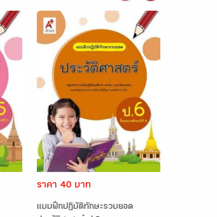
ราคา 40 บาท
แบบฝึกปฏิบัติทักษะรวบยอด