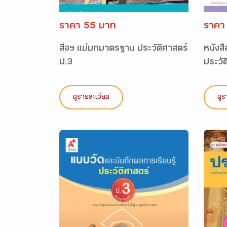
ราคา 55 บาท
ราคา
สื่อฯ แม่บทมาตรฐาน ประวัติศาสตร์
หนังส
ป.3
ประวัต
ดูรายละเอียด
ดูร