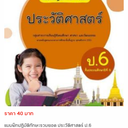
ราคา 40 บาท
แบบฝึกปฏิบัติทักษะรวบยอด ประวัติศาสตร์ ป.6