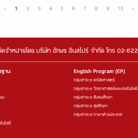
‹
1
2
3
4
5
6
7
8
9
10
›
จัดจำหน่ายโดย บริษัท อักษร อินสไปร์ จำกัด โทร 02-6
้นฐาน
English Program (EP)
กลุ่มสาระฯ คณิตศาสตร์
กลุ่มสาระฯ วิทยาศาสตร์และเทคโนโลยี
ียน
กลุ่มสาระฯ สังคมศึกษา
กลุ่มสาระฯ สุขศึกษา
กลุ่มสาระฯ ภาษาต่างประเทศ
โนโลยี