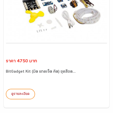
ราคา 4750 บาท
BitGadget Kit (บิต แกดเจ็ต คิต) ชุดสื่อต...
ดูรายละเอียด