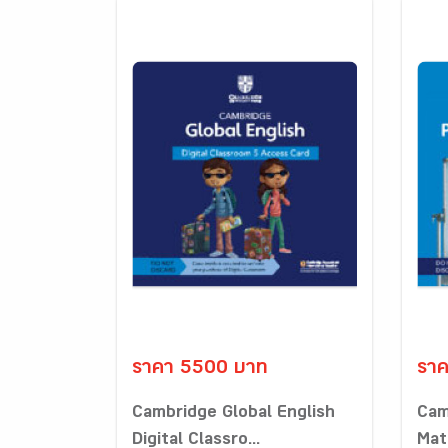
ราคา 5500 บาท
รา
Cambridge Global English
Cam
Digital Classro...
Math