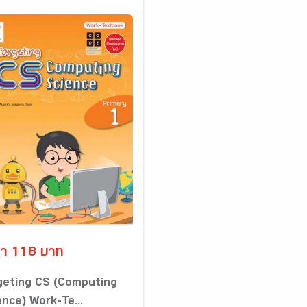
า 118 บาท
geting CS (Computing
ence) Work-Te...