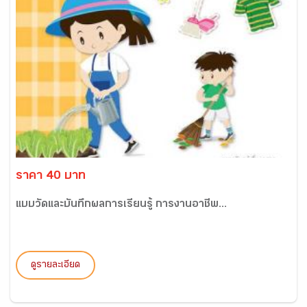
ราคา 40 บาท
แบบวัดและบันทึกผลการเรียนรู้ การงานอาชีพ...
ดูรายละเอียด