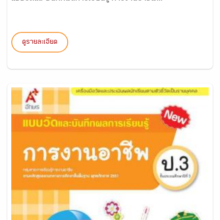
ดูรายละเอียด