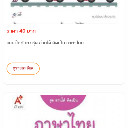
ราคา 40 บาท
แบบฝึกทักษะ ชุด อ่านได้ คิดเป็น ภาษาไทย...
ดูรายละเอียด