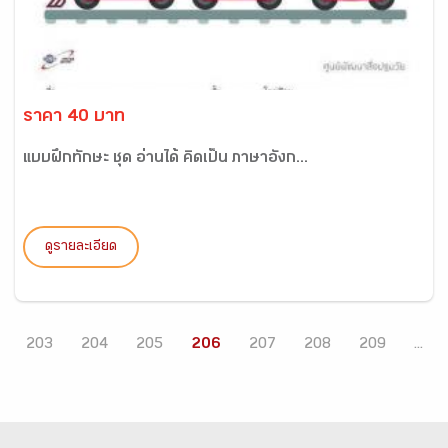
ราคา 40 บาท
แบบฝึกทักษะ ชุด อ่านได้ คิดเป็น ภาษาอังก...
ดูรายละเอียด
203
204
205
206
207
208
209
...