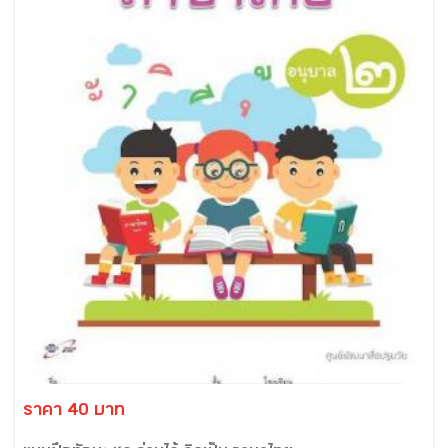
ราคา 40 บาท