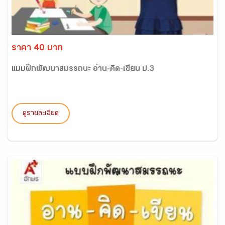
ราคา 40 บาท
แบบฝึกพัฒนาสมรรถนะ อ่าน-คิด-เขียน ป.3
ดูรายละเอียด