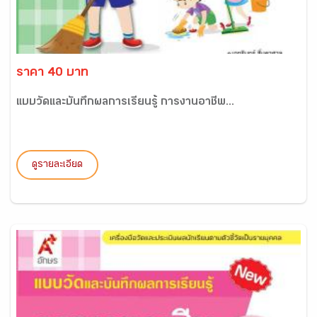
ราคา 40 บาท
แบบวัดและบันทึกผลการเรียนรู้ การงานอาชีพ...
ดูรายละเอียด