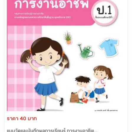
ราคา 40 บาท
แบบวัดและบันทึกผลการเรียนรู้ การงานอาชีพ...