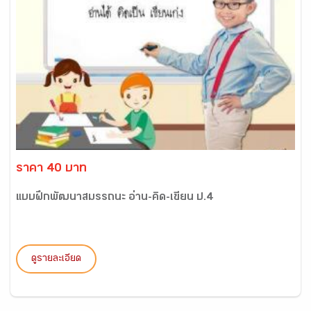
ราคา 40 บาท
แบบฝึกพัฒนาสมรรถนะ อ่าน-คิด-เขียน ป.4
ดูรายละเอียด