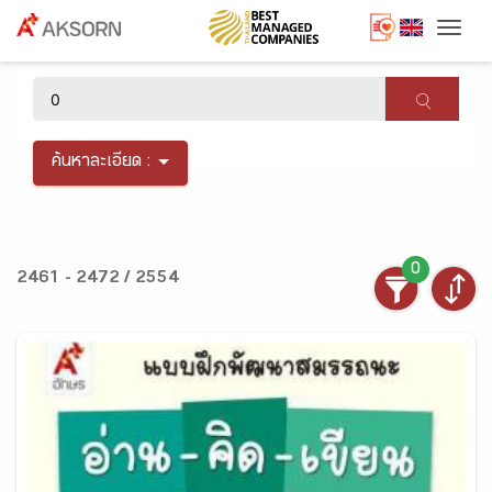
Togg
×
ค้นหาละเอียด :
0
2461 - 2472 / 2554