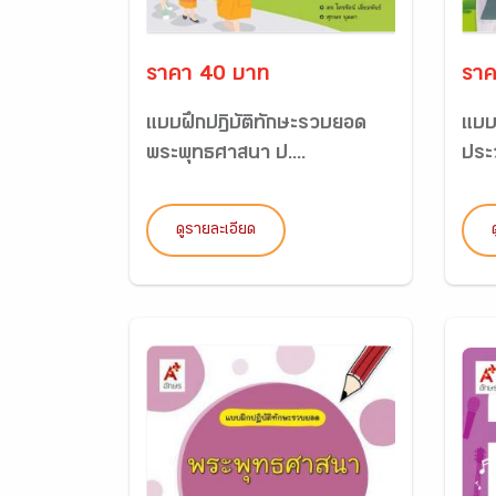
ราคา 40 บาท
ราค
แบบฝึกปฏิบัติทักษะรวบยอด
แบบ
พระพุทธศาสนา ป....
ประว
ดูรายละเอียด