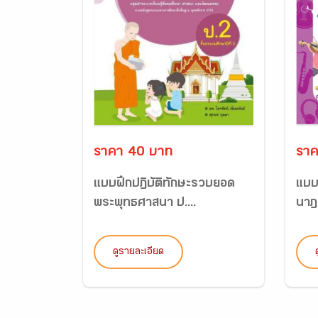
ราคา 40 บาท
ราค
แบบฝึกปฏิบัติทักษะรวบยอด
แบบ
พระพุทธศาสนา ป....
นาฏศ
ดูรายละเอียด