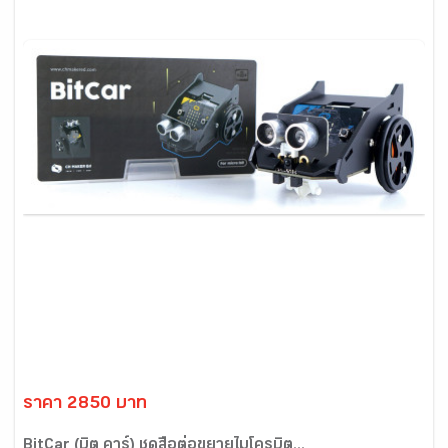
ราคา 2850 บาท
BitCar (บิต คาร์) ชุดสื่อต่อขยายไมโครบิต...