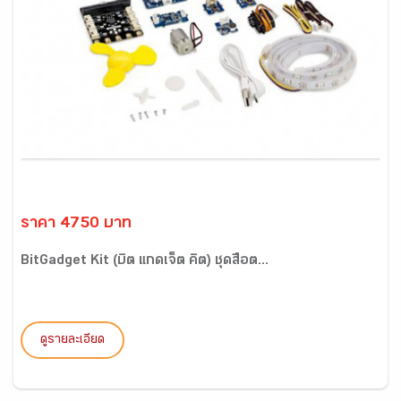
ราคา 4750 บาท
BitGadget Kit (บิต แกดเจ็ต คิต) ชุดสื่อต...
ดูรายละเอียด