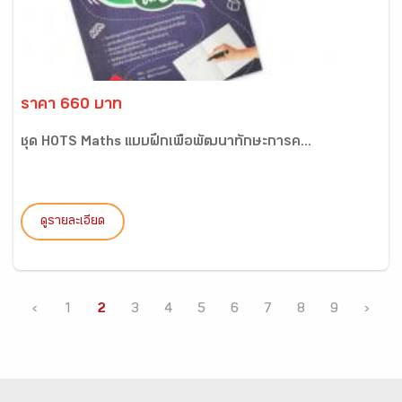
ราคา 660 บาท
ชุด HOTS Maths แบบฝึกเพื่อพัฒนาทักษะการค...
ดูรายละเอียด
‹
1
2
3
4
5
6
7
8
9
›