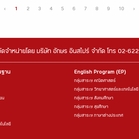
‹
1
2
3
4
5
6
7
8
9
10
›
จัดจำหน่ายโดย บริษัท อักษร อินสไปร์ จำกัด โทร 02-6
้นฐาน
English Program (EP)
กลุ่มสาระฯ คณิตศาสตร์
กลุ่มสาระฯ วิทยาศาสตร์และเทคโนโลยี
ียน
กลุ่มสาระฯ สังคมศึกษา
กลุ่มสาระฯ สุขศึกษา
กลุ่มสาระฯ ภาษาต่างประเทศ
โนโลยี