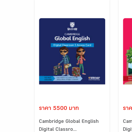
ราคา 5500 บาท
รา
Cambridge Global English
Cam
Digital Classro...
Digi