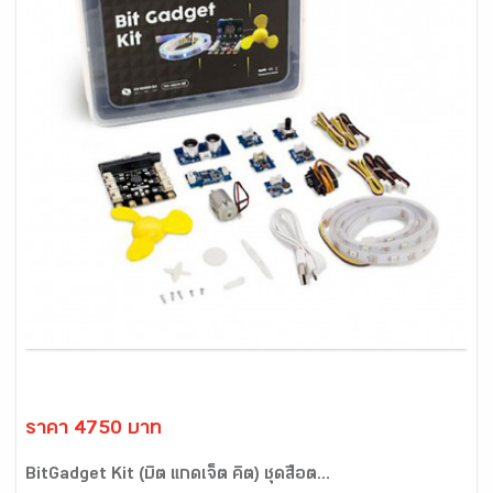
ราคา 4750 บาท
BitGadget Kit (บิต แกดเจ็ต คิต) ชุดสื่อต...