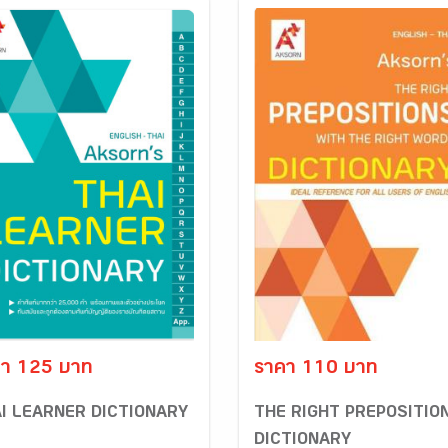
า 125 บาท
ราคา 110 บาท
I LEARNER DICTIONARY
THE RIGHT PREPOSITIO
DICTIONARY