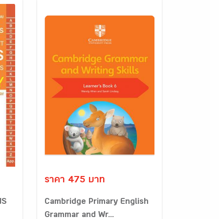
ราคา 475 บาท
NS
Cambridge Primary English
Grammar and Wr...