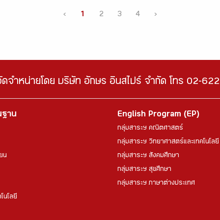
‹
1
2
3
4
›
จัดจำหน่ายโดย บริษัท อักษร อินสไปร์ จำกัด โทร 02-6
้นฐาน
English Program (EP)
กลุ่มสาระฯ คณิตศาสตร์
กลุ่มสาระฯ วิทยาศาสตร์และเทคโนโลยี
ียน
กลุ่มสาระฯ สังคมศึกษา
กลุ่มสาระฯ สุขศึกษา
กลุ่มสาระฯ ภาษาต่างประเทศ
โนโลยี