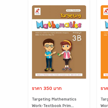
ราคา 350 บาท
ราค
Targeting Mathematics
Tar
Work-Textbook Prim...
Wor