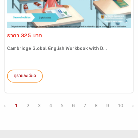
ราคา 325 บาท
Cambridge Global English Workbook with D...
ดูรายละเอียด
‹
1
2
3
4
5
6
7
8
9
10
›