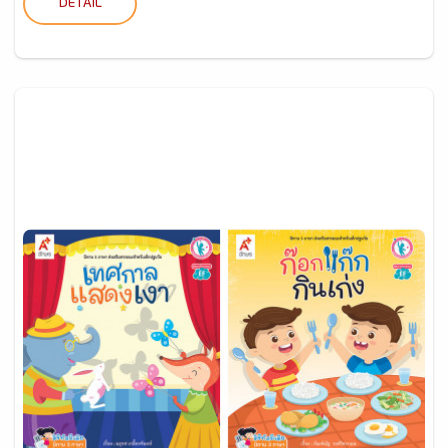
DETAIL