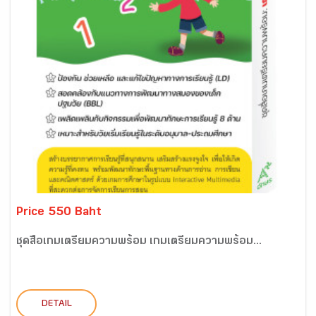
Price 550 Baht
ชุดสื่อเกมเตรียมความพร้อม เกมเตรียมความพร้อม...
DETAIL