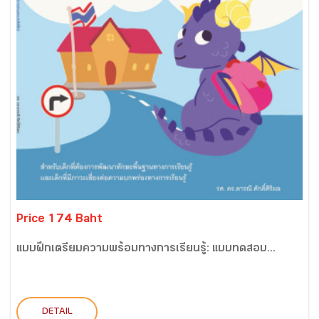
Price 174 Baht
แบบฝึกเตรียมความพร้อมทางการเรียนรู้: แบบทดสอบ...
DETAIL