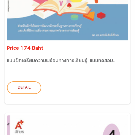
Price 174 Baht
แบบฝึกเตรียมความพร้อมทางการเรียนรู้: แบบทดสอบ...
DETAIL