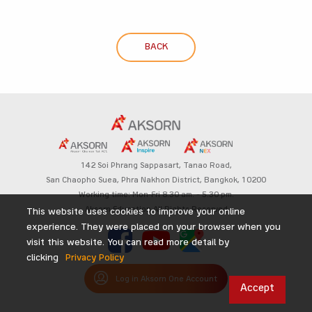
BACK
142 Soi Phrang Sappasart,
Tanao Road,
San Chaopho Suea, Phra Nakhon District,
Bangkok, 10200
Working time: Mon-Fri 8.30 am. – 5.30 pm.
Aksorn Education All Rights Reserved
This website uses cookies to improve your online
experience. They were placed on your browser when you
visit this website. You can read more detail by
clicking
Privacy Policy
Log in Aksorn One Account
Accept