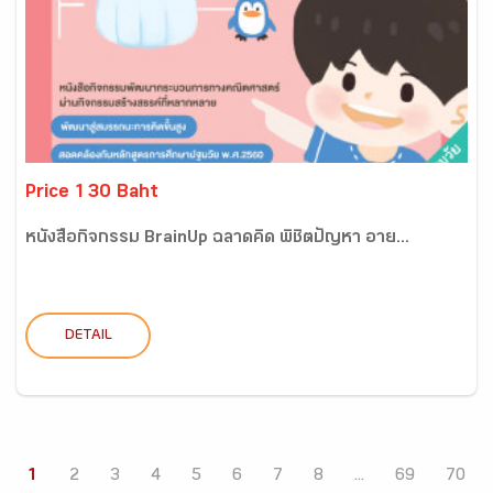
Price 130 Baht
หนังสือกิจกรรม BrainUp ฉลาดคิด พิชิตปัญหา อาย...
DETAIL
1
2
3
4
5
6
7
8
...
69
70