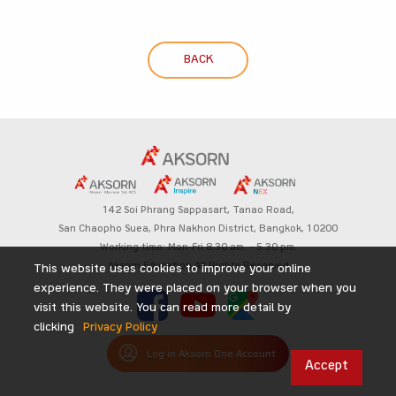
BACK
142 Soi Phrang Sappasart,
Tanao Road,
San Chaopho Suea, Phra Nakhon District,
Bangkok, 10200
Working time: Mon-Fri 8.30 am. – 5.30 pm.
Aksorn Education All Rights Reserved
This website uses cookies to improve your online
experience. They were placed on your browser when you
visit this website. You can read more detail by
clicking
Privacy Policy
Log in Aksorn One Account
Accept