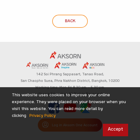
BACK
142 Soi Phrang Sappasart,
Tanao Road,
San Chaopho Suea, Phra Nakhon District,
Bangkok, 10200
Working time: Mon-Fri 8.30 am. – 5.30 pm.
Aksorn Education All Rights Reserved
This website uses cookies to improve your online
experience. They were placed on your browser when you
visit this website. You can read more detail by
clicking
Privacy Policy
Log in Aksorn One Account
Accept