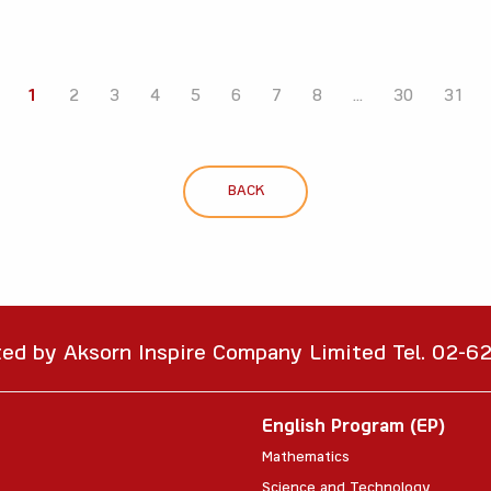
1
2
3
4
5
6
7
8
...
30
31
BACK
ted by Aksorn Inspire Company Limited Tel. 02-
English Program (EP)
Mathematics
Science and Technology