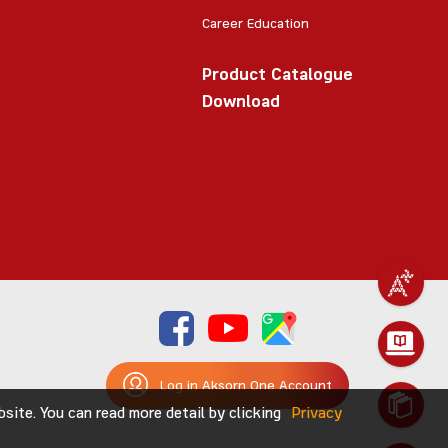
Career Education
Product Catalogue
Download
Log in Aksorn One Account
ite. You can read more detail by clicking
Privacy