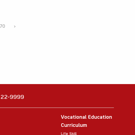
70
›
6222-9999
Vocational Education
Curriculum
Life Skill