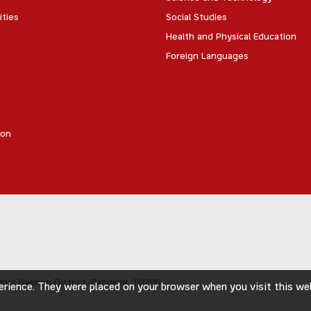
ities
Social Studies
Health and Physical Education
Foreign Languages
ion
hra Nakhon District,
Bangkok, 10200
rience. They were placed on your browser when you visit this webs