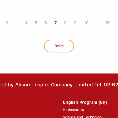
2
...
4
5
6
7
8
9
10
...
69
BACK
ted by Aksorn Inspire Company Limited Tel. 02-
English Program (EP)
Mathematics
Science and Technology