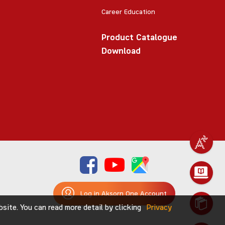
Career Education
Product Catalogue
Download
Log in Aksorn One Account
ite. You can read more detail by clicking
Privacy