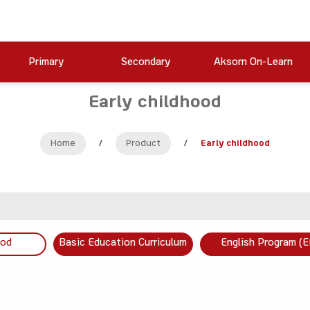
Primary
Secondary
Aksorn On-Learn
Early childhood
Home
/
Product
/
Early childhood
ood
Basic Education Curriculum
English Program (E