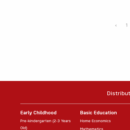
‹
1
Distribu
Early Childhood
Basic Education
Pre-kindergarten (2-3 Years
Home Economics
Old)
Mathematics