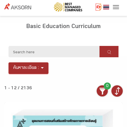
Togg
Basic Education Curriculum
ค้นหาละเอียด :
0
1 - 12 / 2136