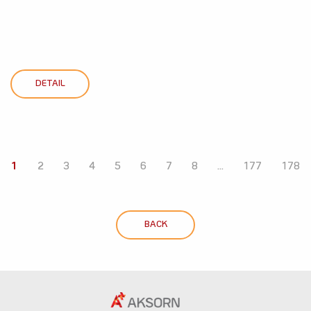
DETAIL
1
2
3
4
5
6
7
8
...
177
178
BACK