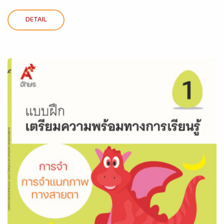
DETAIL