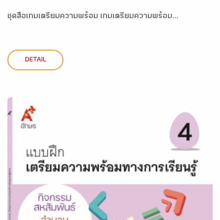
ชุดสื่อเกมเตรียมความพร้อม เกมเตรียมความพร้อม...
DETAIL