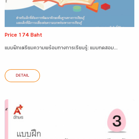
Price 174 Baht
แบบฝึกเตรียมความพร้อมทางการเรียนรู้: แบบทดสอบ...
DETAIL