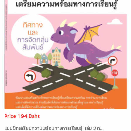
Price 194 Baht
แบบฝึกเตรียมความพร้อมทางการเรียนรู้: เล่ม 3 ท...