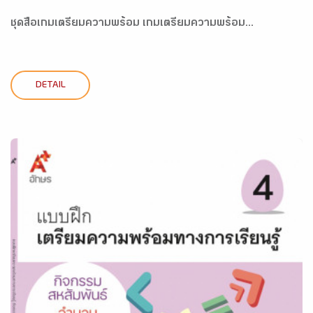
ชุดสื่อเกมเตรียมความพร้อม เกมเตรียมความพร้อม...
DETAIL