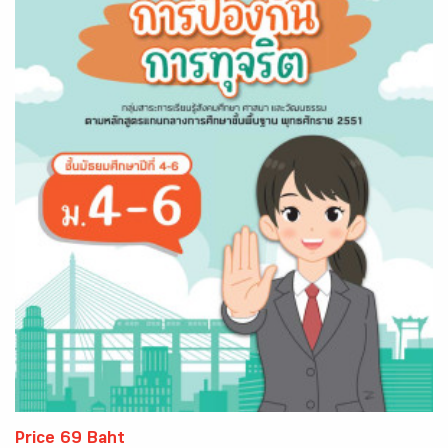
Price 69 Baht