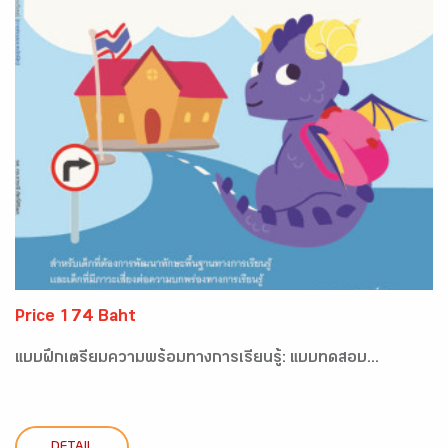
Price 174 Baht
แบบฝึกเตรียมความพร้อมทางการเรียนรู้: แบบทดสอบ...