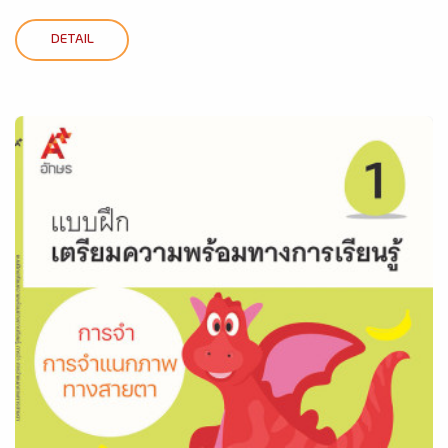
DETAIL