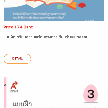
Price 174 Baht
แบบฝึกเตรียมความพร้อมทางการเรียนรู้: แบบทดสอบ...
DETAIL