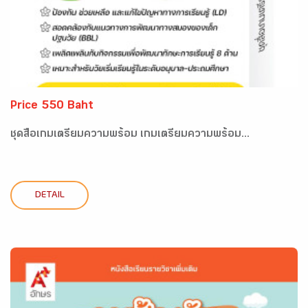
Price 550 Baht
ชุดสื่อเกมเตรียมความพร้อม เกมเตรียมความพร้อม...
DETAIL