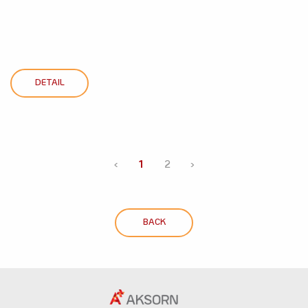
DETAIL
‹
1
2
›
BACK