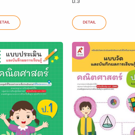
ป.3
ETAIL
DETAIL