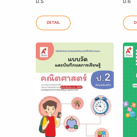
ป.5
ป.6
DETAIL
D