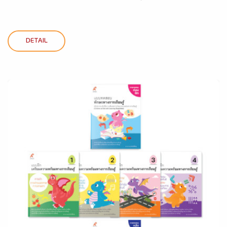
DETAIL