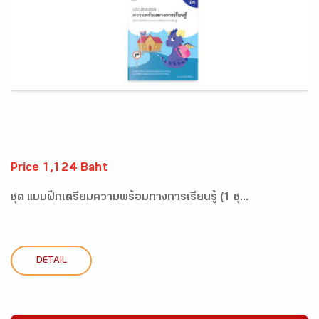
Price 1,124 Baht
ชุด แบบฝึกเตรียมความพร้อมทางการเรียนรู้ (1 ชุ...
DETAIL