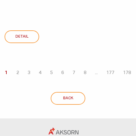
DETAIL
1
2
3
4
5
6
7
8
...
177
178
BACK