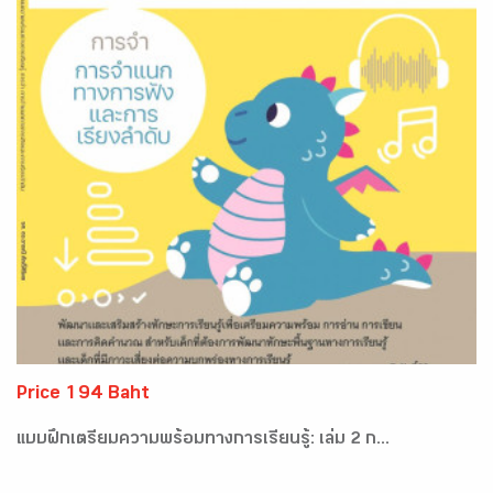
Price 194 Baht
แบบฝึกเตรียมความพร้อมทางการเรียนรู้: เล่ม 2 ก...