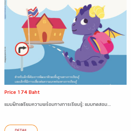
Price 174 Baht
แบบฝึกเตรียมความพร้อมทางการเรียนรู้: แบบทดสอบ...