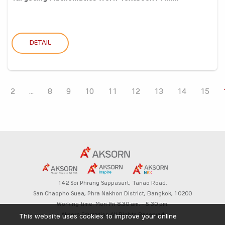
DETAIL
2
...
8
9
10
11
12
13
14
15
142 Soi Phrang Sappasart,
Tanao Road,
San Chaopho Suea, Phra Nakhon District,
Bangkok, 10200
Working time: Mon-Fri 8.30 am. – 5.30 pm.
Aksorn Education All Rights Reserved
This website uses cookies to improve your online