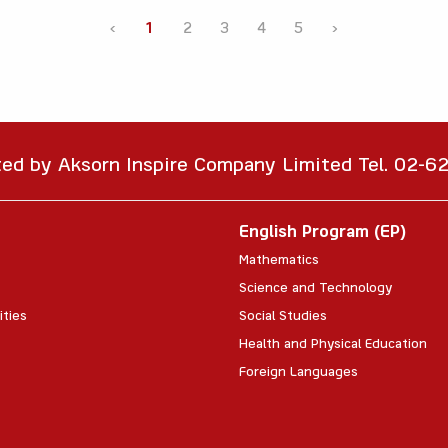
‹
1
2
3
4
5
›
ted by Aksorn Inspire Company Limited Tel. 02-
English Program (EP)
Mathematics
Science and Technology
ities
Social Studies
Health and Physical Education
Foreign Languages