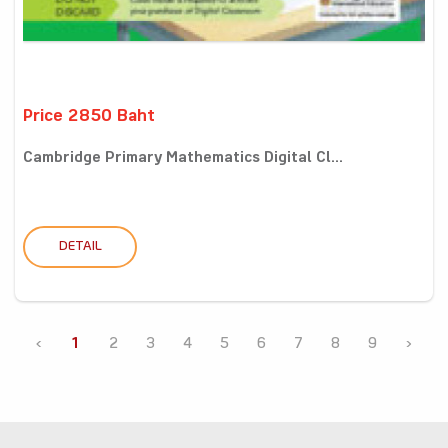
Price 2850 Baht
Cambridge Primary Mathematics Digital Cl...
DETAIL
‹
1
2
3
4
5
6
7
8
9
›