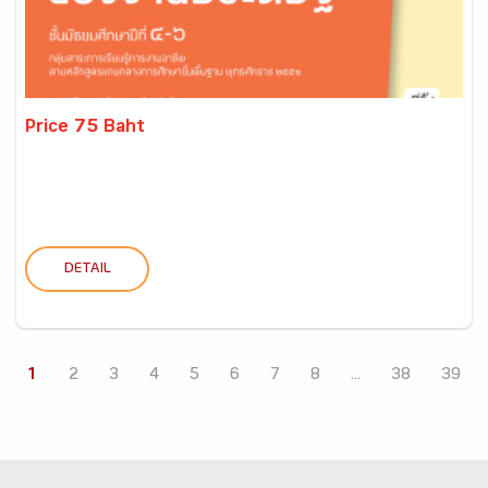
Price 75 Baht
DETAIL
1
2
3
4
5
6
7
8
...
38
39