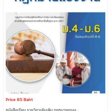
Price 85 Baht
หนังสือเรียน รายวิชาเพิ่มเติม กฏหมายแรงง...