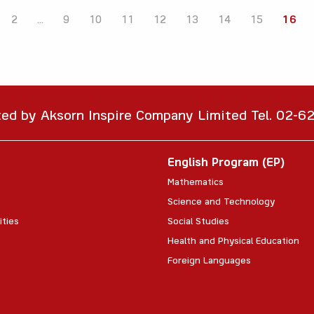
2
...
9
10
11
12
13
14
15
16
ted by Aksorn Inspire Company Limited Tel. 02-
English Program (EP)
Mathematics
Science and Technology
ities
Social Studies
Health and Physical Education
Foreign Languages