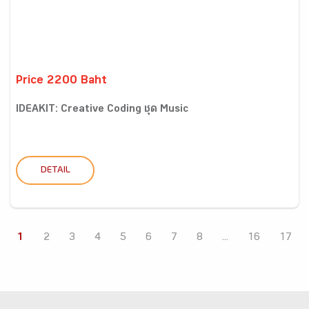
Price 2200 Baht
IDEAKIT: Creative Coding ชุด Music
DETAIL
1
2
3
4
5
6
7
8
...
16
17