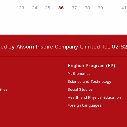
2
...
33
34
35
36
37
38
39
...
41
ted by Aksorn Inspire Company Limited Tel. 02-
English Program (EP)
Mathematics
Science and Technology
ities
Social Studies
Health and Physical Education
Foreign Languages